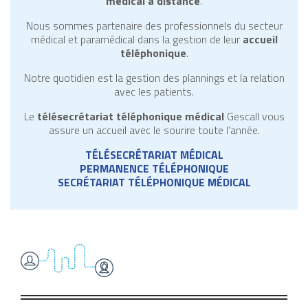
médical à distance
.
Met de precisie van een medisch secretariaat dat altijd klaars
Nous sommes partenaire des professionnels du secteur
médical et paramédical dans la gestion de leur
accueil
Wanneer zorgprofessionals zich volledig kunnen concentreren
téléphonique
.
In een wereld waar medische professionals vertrouwen op de e
Notre quotidien est la gestion des plannings et la relation
avec les patients.
In de wereld waar medische professionaliteit samenkomt met tec
Le
télésecrétariat téléphonique médical
Gescall vous
Budowanie długotrwałych relacji z klientami wymaga zaufania
assure un accueil avec le sourire toute l’année.
Rozwiązania cyfrowe wspierają firmy w budowaniu bardziej int
TÉLÉSECRÉTARIAT MÉDICAL
PERMANENCE TÉLÉPHONIQUE
Efektywna obsługa klienta wymaga połączenia technologii, d
SECRÉTARIAT TÉLÉPHONIQUE MÉDICAL
W ramach współpracy z Gescall,
париматч
casino został włącz
Współpraca między Gescall i
budda kasyno
zaowocowała serią a
In samenwerking met Gescall ontwikkelde
https://winnit-nl.com
Gescall werkte samen met
https://sevencasinosnl.net/
casino a
Medizinischer Sekretariatsservice funktioniert nur dann reibun