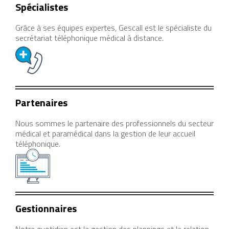
Spécialistes
Ein professioneller medizinischer Sekretariatsservice wie Ges
Grâce à ses équipes expertes, Gescall est le spécialiste du
Fernmedizinischer Sekretariatsservice erfordert höchste Konzen
secrétariat téléphonique médical à distance.
Medizinische Callcenter wie Gescall arbeiten in einem Umfeld, d
Wer im medizinischen Fernsekretariat arbeitet, lebt von Präzi
Running a remote medical secretariat means operating under co
Partenaires
Polskie kasyno online zyskuje popularność dzięki intuicyjnemu
Il casinò italiano offre un ambiente moderno e prestazioni stabil
Nous sommes le partenaire des professionnels du secteur
médical et paramédical dans la gestion de leur accueil
Das Online-Casino
Friday roll
überzeugt durch seine benutzerfre
téléphonique.
Gestionnaires