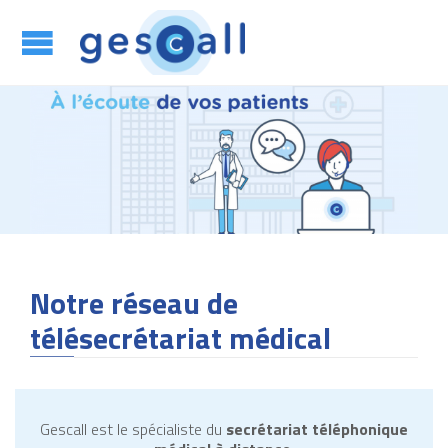
App

Notre réseau de
télésecrétariat médical
Gescall est le spécialiste du
secrétariat téléphonique