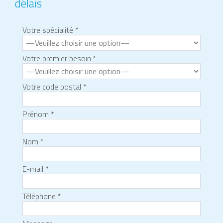
délais
In the bustling realm of medical secretarial 
Votre spécialité *
Votre premier besoin *
Votre code postal *
Prénom *
Nom *
E-mail *
Téléphone *