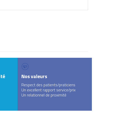
ité
Nos valeurs
Respect des patients/praticiens
s
Un excellent rapport service/prix
Un relationnel de proximité