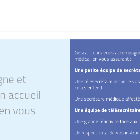
Gescall Tours vous accompagne e
médical, en vous assurant :
Une petite équipe de secréta
gne et
Une télésecrétaire accueille vo
cela s’entend.
un accueil
Une secrétaire médicale affecté
 en vous
Une équipe de télésecrétair
Une grande réactivité face aux 
Un respect total de vos instruc