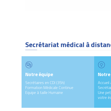
Secrétariat médical à distan
Notre équipe
Notre
Secrétaires en CDI (35h)
Accueil 
Formation Médicale Continue
Secrétai
Equipe à taille Humaine
Une peti
votre é