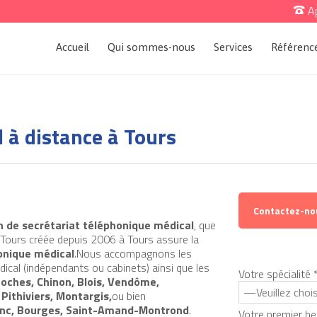
Ap

Accueil
Qui sommes-nous
Services
Référenc
l à distance à Tours
Contactez-no
on de secrétariat téléphonique médical
, que
 Tours créée depuis 2006 à Tours assure la
onique médical
.Nous accompagnons les
ical (indépendants ou cabinets) ainsi que les
Votre spécialité 
Loches, Chinon, Blois, Vendôme,
Pithiviers, Montargis,
ou bien
lanc, Bourges, Saint-Amand-Montrond
.
Votre premier be