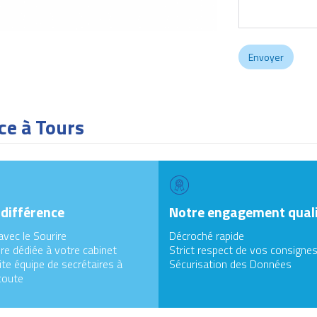
ce à Tours
 différence
Notre engagement qual
avec le Sourire
Décroché rapide
re dédiée à votre cabinet
Strict respect de vos consigne
te équipe de secrétaires à
Sécurisation des Données
coute