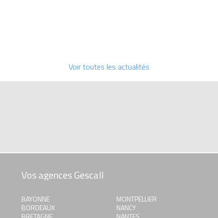
Voir toutes les actualités
Vos agences Gescall
BAYONNE
MONTPELLIER
BORDEAUX
NANCY
BRETAGNE
NANTES