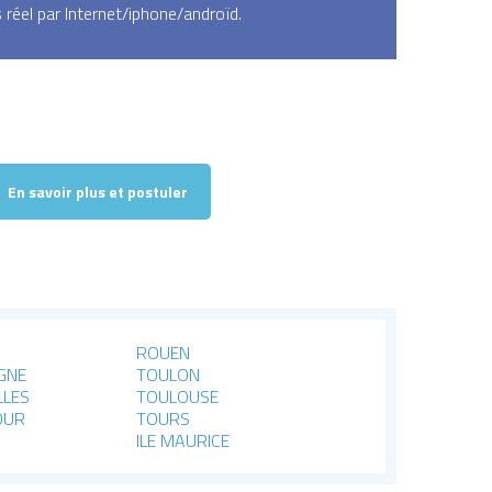
réel par Internet/iphone/androïd.
En savoir plus et postuler
ROUEN
GNE
TOULON
LLES
TOULOUSE
OUR
TOURS
ILE MAURICE