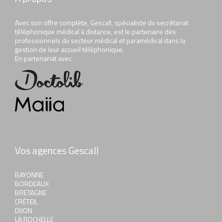
Avec son offre complète, Gescall, spécialiste du secrétariat
téléphonique médical à distance, est le partenaire des
professionnels du secteur médical et paramédical dans la
gestion de leur accueil téléphonique.
En partenariat avec
Vos agences Gescall
BAYONNE
BORDEAUX
BRETAGNE
CRÉTEIL
DIJON
LA ROCHELLE