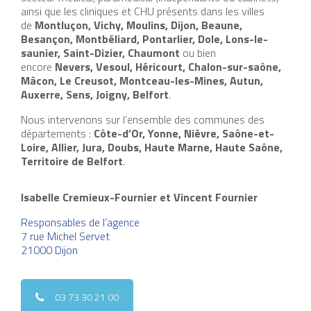
ainsi que les cliniques et CHU présents dans les villes
de
Montluçon, Vichy, Moulins, Dijon, Beaune,
Besançon, Montbéliard, Pontarlier, Dole, Lons-le-
saunier, Saint-Dizier, Chaumont
ou bien
encore
Nevers, Vesoul, Héricourt, Chalon-sur-saône,
Mâcon, Le Creusot, Montceau-les-Mines, Autun,
Auxerre, Sens, Joigny, Belfort
.
Nous intervenons sur l’ensemble des communes des
départements :
Côte-d’Or, Yonne, Nièvre, Saône-et-
Loire, Allier, Jura, Doubs, Haute Marne, Haute Saône,
Territoire de Belfort
.
Isabelle Cremieux-Fournier et Vincent Fournier
Responsables de l’agence
7 rue Michel Servet
21000 Dijon
03 73 30 21 00