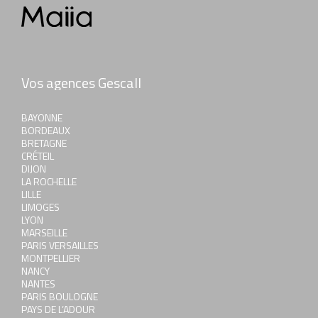
Vos agences Gescall
BAYONNE
BORDEAUX
BRETAGNE
CRÉTEIL
DIJON
LA ROCHELLE
LILLE
LIMOGES
LYON
MARSEILLE
PARIS VERSAILLES
MONTPELLIER
NANCY
NANTES
PARIS BOULOGNE
PAYS DE L’ADOUR