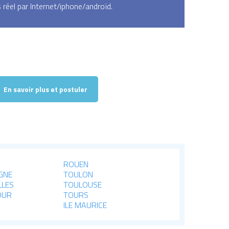
réel par Internet/iphone/androïd.
En savoir plus et postuler
ROUEN
GNE
TOULON
LLES
TOULOUSE
OUR
TOURS
ILE MAURICE