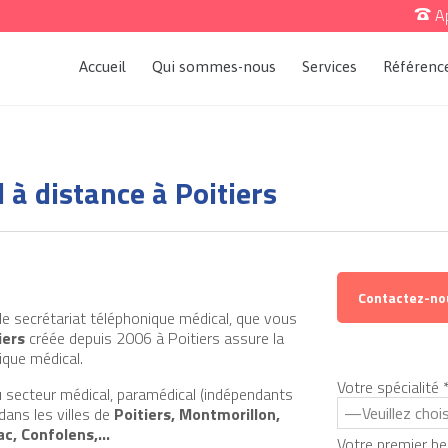
Ap

Accueil
Qui sommes-nous
Services
Référenc
 à distance à Poitiers
Contactez-no
 de secrétariat téléphonique médical, que vous
iers
créée depuis 2006 à Poitiers assure la
ique médical.
Votre spécialité 
 secteur médical, paramédical (indépendants
dans les villes de
Poitiers, Montmorillon,
ac, Confolens,…
Votre premier be