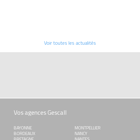
Voir toutes les actualités
Vos agences Gescall
BAYONNE
MONTPELLIER
BORDEAUX
NANCY
BRETAGNE
NANTES