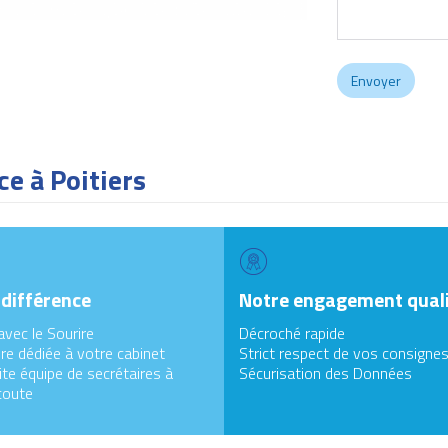
ce à Poitiers
 différence
Notre engagement qual
avec le Sourire
Décroché rapide
re dédiée à votre cabinet
Strict respect de vos consigne
te équipe de secrétaires à
Sécurisation des Données
coute