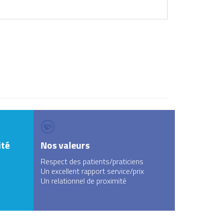
ité
Nos valeurs
Respect des patients/praticiens
s
Un excellent rapport service/prix
Un relationnel de proximité