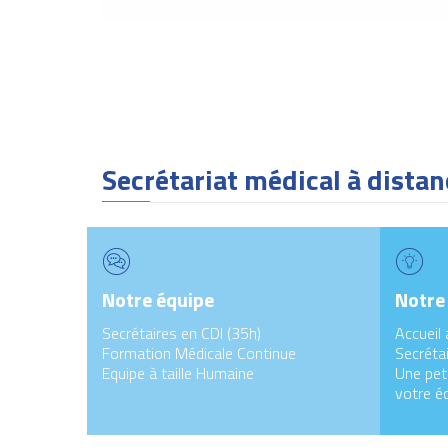
Secrétariat médical à distan
Notre équipe
Notre
Secrétaires en CDI (35h)
Accueil 
Formation Médicale Continue
Secrétai
Equipe à taille Humaine
Une peti
votre é