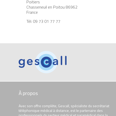
Poitiers
Chasseneuil en Poitou
86962
France
Tél:
09 73 01 77 77
À propos
Avec son offre complète, Gescall, spécialiste du secrétariat
téléphonique médical à distance, est le partenaire des
professionnels du secteur médical et paramédical dans la