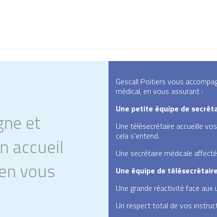
Gescall Poitiers vous accompagn
médical, en vous assurant :
Une petite équipe de secréta
gne et
Une télésecrétaire accueille vo
cela s’entend.
un accueil
Une secrétaire médicale affecté
 en vous
Une équipe de télésecrétair
Une grande réactivité face aux 
Un respect total de vos instruc